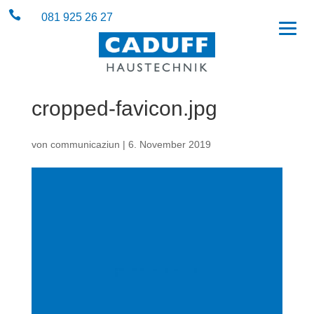

081 925 26 27
cropped-favicon.jpg
von
communicaziun
|
6. November 2019