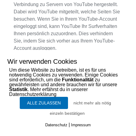
Verbindung zu Servern von YouTube hergestellt.
Dabei wird YouTube mitgeteilt, welche Seiten Sie
besuchen. Wenn Sie in Ihrem YouTube-Account
eingeloggt sind, kann YouTube Ihr Surfverhalten
Ihnen persönlich zuzuordnen. Dies verhindern
Sie, indem Sie sich vorher aus Ihrem YouTube-
Account ausloggen.
Wir verwenden Cookies
Wird ein YouTube-Video gestartet, setzt der
Um diese Website zu betreiben, ist es für uns
Anbieter Cookies ein, die Hinweise über das
notwendig Cookies zu verwenden. Einige Cookies
Nutzerverhalten sammeln.
sind erforderlich, um die
Funktionalität
zu
gewährleisten und andere brauchen wir für unsere
Statistik
. Mehr erfährst du in unserer
Weitere Informationen zu Zweck und Umfang der
Datenschutzerklärung
Datenerhebung und ihrer Verarbeitung durch
ALLE ZULASSEN
nicht mehr als nötig
YouTube erhalten Sie in den
einzeln bestätigen
Datenschutzerklärungen des Anbieters, Dort
erhalten Sie auch weitere Informationen zu Ihren
|
Datenschutz
Impressum
diesbezüglichen Rechten und