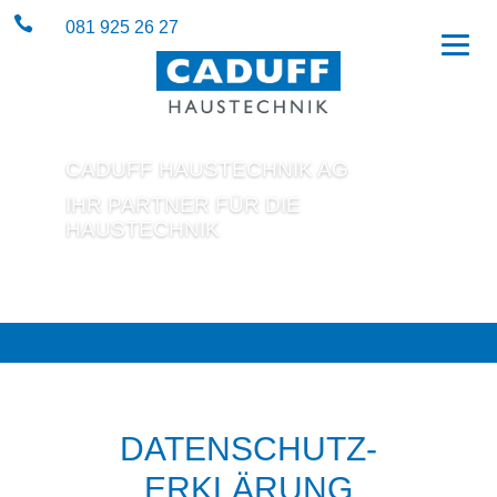

081 925 26 27
CADUFF HAUSTECHNIK AG
IHR PARTNER FÜR DIE
HAUSTECHNIK
DATENSCHUTZ­
ERKLÄRUNG