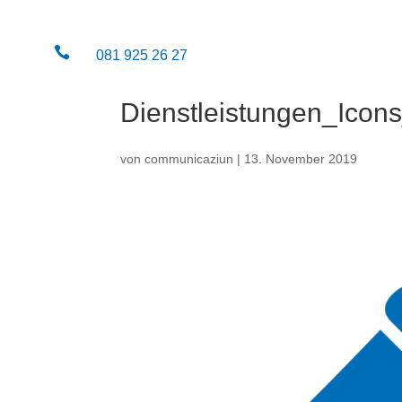

081 925 26 27
Dienstleistungen_Icons
von
communicaziun
|
13. November 2019