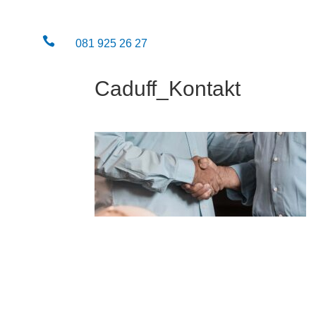

081 925 26 27
Caduff_Kontakt