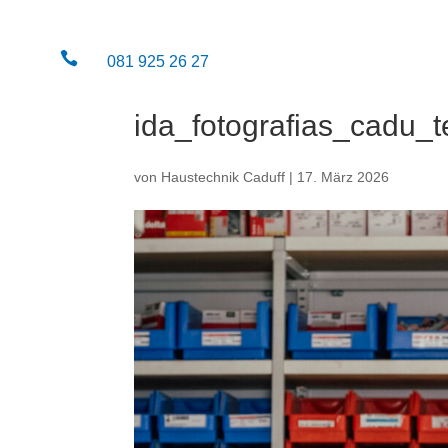

081 925 26 27
ida_fotografias_cadu
von
Haustechnik Caduff
|
17. März 2026