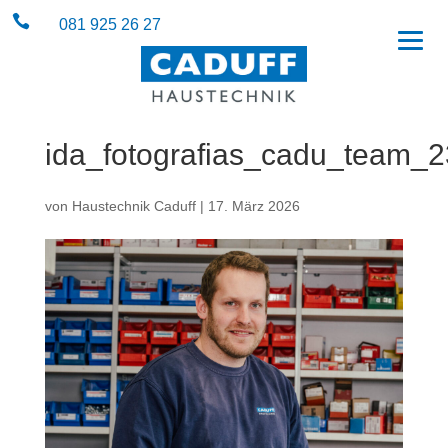

081 925 26 27
ida_fotografias_cadu_team_
von
Haustechnik Caduff
|
17. März 2026