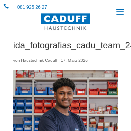

081 925 26 27
ida_fotografias_cadu_team_
von
Haustechnik Caduff
|
17. März 2026