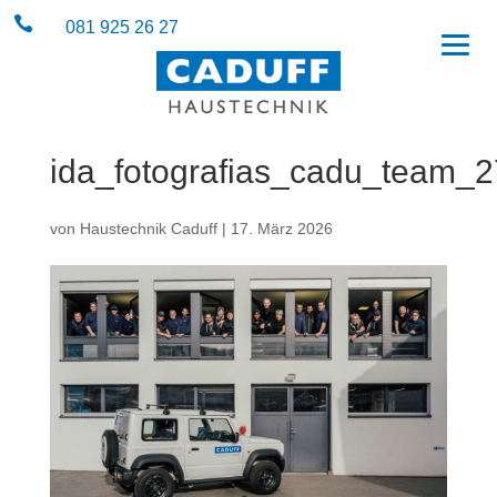

081 925 26 27
ida_fotografias_cadu_team_
von
Haustechnik Caduff
|
17. März 2026