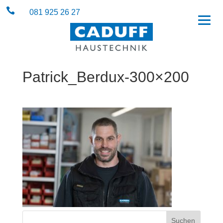

081 925 26 27
Patrick_Berdux-300×200